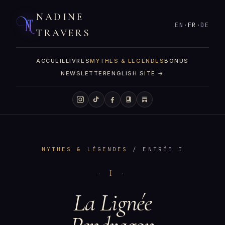
NADINE
EN
·
FR
·
DE
TRAVERS
ACCUEIL
LIVRES
MYTHES & LÉGENDES
BONUS
NEWSLETTER
ENGLISH SITE →
MYTHES & LÉGENDES
/ ENTRÉE I
· I ·
La Lignée