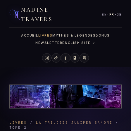
NADINE
EN
·
FR
·
DE
TRAVERS
ACCUEIL
LIVRES
MYTHES & LÉGENDES
BONUS
NEWSLETTER
ENGLISH SITE →
LIVRES
/
LA TRILOGIE JUNIPER SAMONI
/
TOME 2