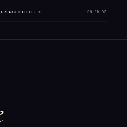
EN
·
FR
·
DE
TER
ENGLISH SITE →
e