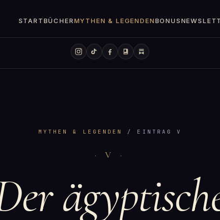
START
BÜCHER
MYTHEN & LEGENDEN
BONUS
NEWSLET
MYTHEN & LEGENDEN
/ EINTRAG V
· V ·
Der ägyptisch