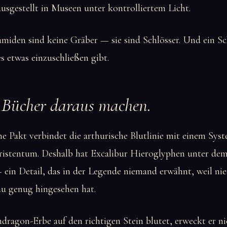
, ausgestellt in Museen unter kontrolliertem Licht.
miden sind keine Gräber — sie sind Schlösser. Und ein Sc
es etwas einzuschließen gibt.
 Bücher daraus machen.
e Pakt verbindet die arthurische Blutlinie mit einem Syst
Christentum. Deshalb hat Excalibur Hieroglyphen unter d
 ein Detail, das in der Legende niemand erwähnt, weil ni
u genug hingesehen hat.
ragon-Erbe auf den richtigen Stein blutet, erweckt er ni