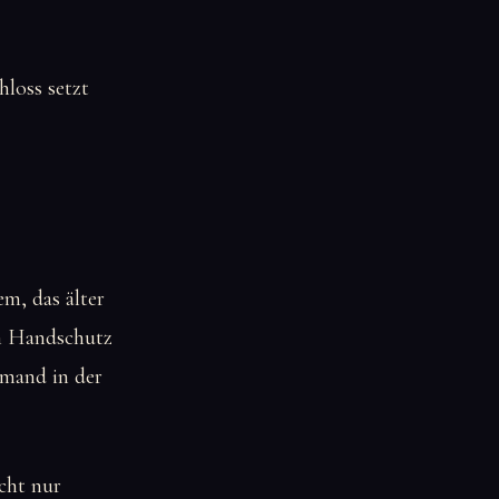
hloss setzt
em, das älter
em Handschutz
emand in der
cht nur