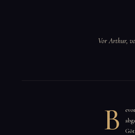
Vor Arthur, vo
B
evo
abge
Gött