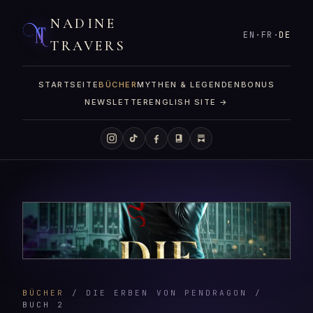
NADINE
EN
·
FR
·
DE
TRAVERS
STARTSEITE
BÜCHER
MYTHEN & LEGENDEN
BONUS
NEWSLETTER
ENGLISH SITE →
BÜCHER
/ DIE ERBEN VON PENDRAGON /
BUCH 2